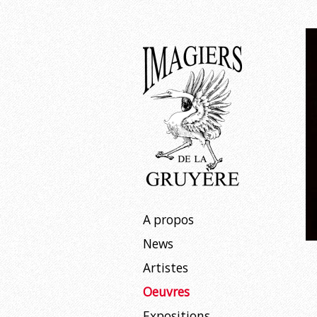
Expositions
À venir
Passées
Aller
A propos
au
News
contenu
Artistes
Oeuvres
Expositions