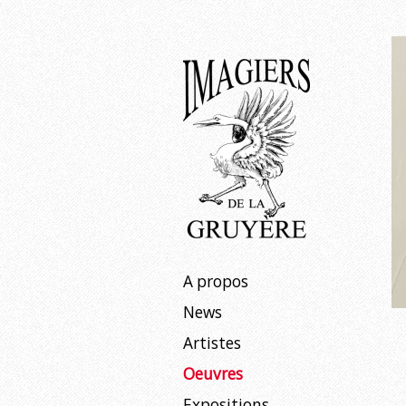
Expositions
À venir
Passées
Aller
A propos
au
News
contenu
Artistes
Oeuvres
Expositions