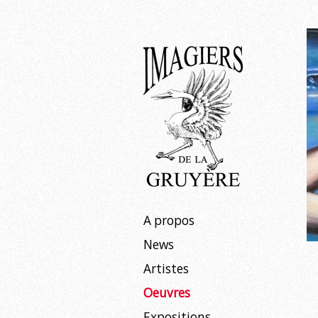
Expositions
À venir
Passées
Aller
A propos
au
News
contenu
Artistes
Oeuvres
Expositions