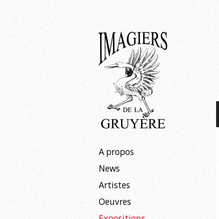
Expositions
À venir
Passées
Aller
A propos
au
News
contenu
Artistes
Oeuvres
Expositions