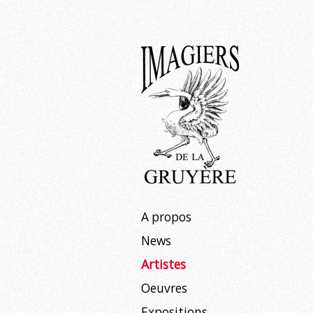
Expositions
À venir
Passées
Aller
A propos
au
News
contenu
Artistes
Oeuvres
Expositions