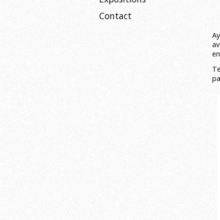
Contact
Ay
av
en
Te
pa